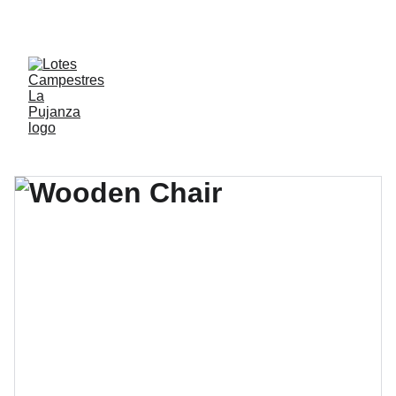
🙅‍♂️ ¡AGOTADOS! 🙅‍♂️