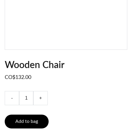
Wooden Chair
CO$132.00
-
+
Add to bag