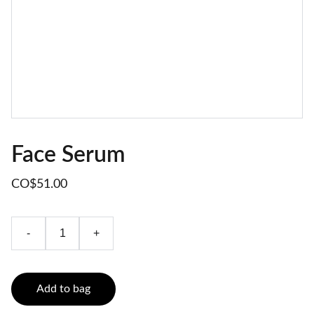
Face Serum
CO$51.00
-
+
Add to bag