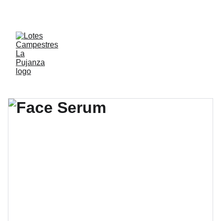
🙅‍♂️ ¡AGOTADOS! 🙅‍♂️